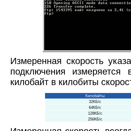
Измеренная скорость указа
подключения измеряется 
килобайт в килобиты скорос
Килобайты
32КБ/с
64КБ/с
128КБ/с
256КБ/с